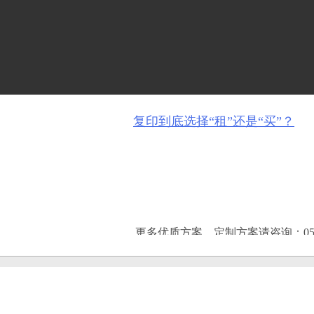
复印到底选择“租”还是“买”？
更多优质方案，定制方案请咨询：0571-
复印机租赁能带给企业什么利益