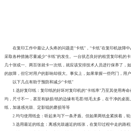
在
复印工作中最让人头疼的问题是“
卡纸
”
，
“
卡纸
”
在复印机故障中
采取各种措施尽量减少
“
卡纸
”
的发生。一台状态良好的
租赁
复印机
的卡
几十张或一、两百张就卡一次纸，就应该安排技术人员进行保养了，如
的故障，但它对用户的影响却很大。事实上，如果掌握一些窍门，用
以下几点有助于预防和减少“
卡纸
”
1.
选好复印纸
：
复印纸的好坏对复印机的“
卡纸率
”
乃至其使用寿命
均，尺寸不一，甚至有缺损
/
纸的边缘有毛茬
/
纸毛太多，在干净的桌面
纸，加速感光鼓、定影辊的磨损等等
2.
均匀使用纸盒
：
听起来与下一条矛盾。但如果两纸盒紧挨着，轮
3
.
选用最近的纸盒
：
离感光鼓越近的纸张，在复印过程中走的路程