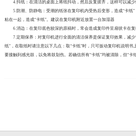
4.
抖纸
：
在清洁的桌面上将纸抖动，然后反复搓齐，这样可以减少
5
.
防潮、防静电
：
受潮的纸张在复印机内受热后变形，造成“
卡纸
”
粘在一起，造成
“
卡纸
”
。建议在复印机附近放置一台加湿器
6.
消边
：
在复印底色较深的原稿时，常会造成复印件呈扇状卡在复
7.
定期保养
：
对复印机进行全面的清洁保养是保证复印效果，减少
纸
”
，在取纸时请注意以下几点：取
“
卡纸
”
时，只可扳动复印机说明书
要接触到感光鼓，以免将鼓划伤。若确信所有
“
卡纸
”
均被清除，但
“
卡