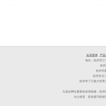
会员登录
产品
地址：杭州市江干
杭州
杭州市
杭州市文三
杭州市丁兰路大世界五
九游会网址最新的友情链接：杭州
办公租赁 彩色复印机租