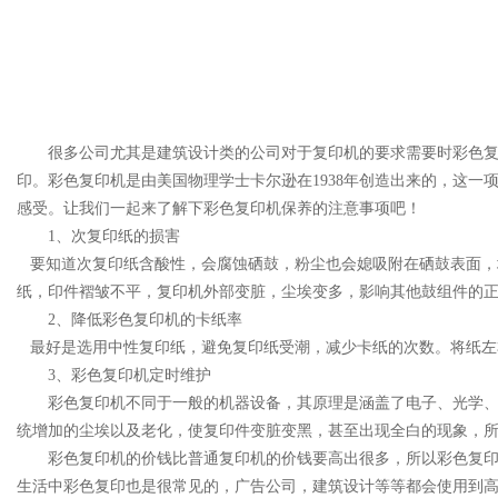
很多公司尤其是建筑设计类的公司对于复印机的要求需要时彩色
印。彩色复印机是由美国物理学士卡尔逊在
1938
年创造出来的，这一
感受。让我们一起来了解下彩色复印机保养的注意事项吧！
1、
次复印纸的损害
要知道次复印纸含酸性，会腐蚀硒鼓，粉尘也会媳吸附在硒鼓表面，
纸，印件褶皱不平，复印机外部变脏，尘埃变多，影响其他鼓组件的
2、
降低彩色复印机的卡纸率
最好是选用中性复印纸，避免复印纸受潮，减少卡纸的次数。将纸左
3、
彩色复印机定时维护
彩色复印机不同于一般的机器设备，其原理是涵盖了电子、光学
统增加的尘埃以及老化，使复印件变脏变黑，甚至出现全白的现象，
彩色复印机的价钱比普通复印机的价钱要高出很多，所以彩色复
生活中彩色复印也是很常见的，广告公司，建筑设计等等都会使用到