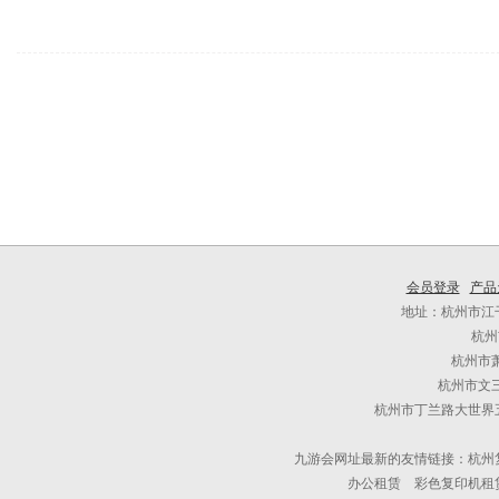
会员登录
产品
地址：杭州市江干
杭州
杭州市
杭州市文三
杭州市丁兰路大世界五
九游会网址最新的友情链接：杭州
办公租赁 彩色复印机租