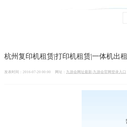
九游会官网登录入口
杭州复印机租赁|打印机租赁|一体机出
发表时间：2016-07-20 00:00
网址：
九游会网址最新-九游会官网登录入口