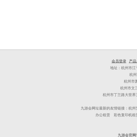
会员登录
产品
地址：杭州市江干
杭州
杭州市
杭州市文三
杭州市丁兰路大世界五
九游会网址最新的友情链接：杭州
办公租赁 彩色复印机租
九游会官网