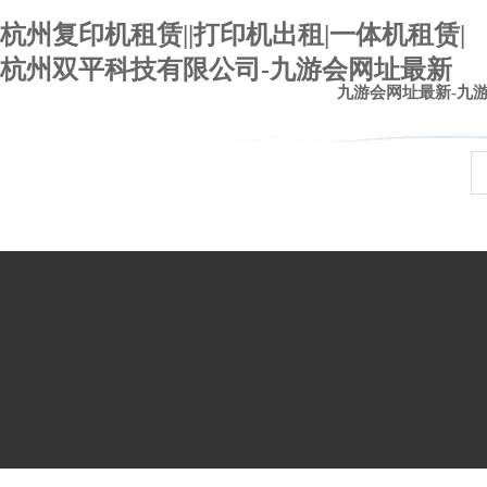
杭州复印机租赁||打印机出租|一体机租赁|
杭州双平科技有限公司-九游会网址最新
九游会网址最新-九
九游会官网登录入口