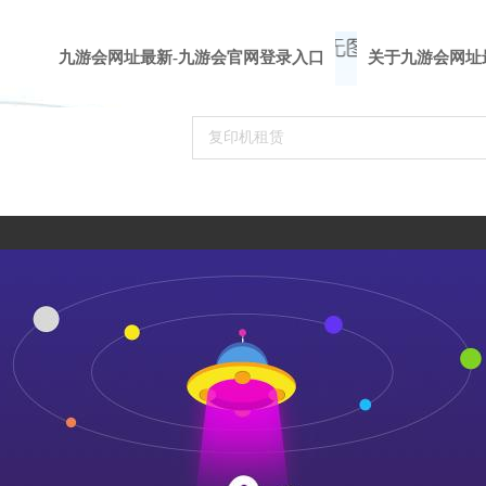
九游会网址最新-九游会官网登录入口
关于九游会网址
九游会官网登录入口的解决方案
新闻资讯
合作