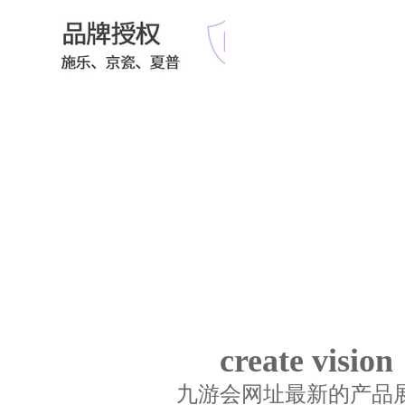
create vision
九游会网址最新的产品