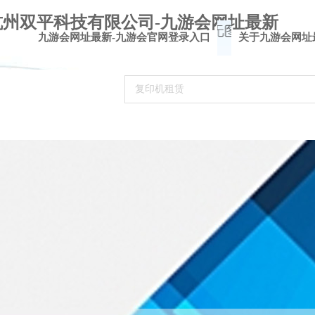
|杭州双平科技有限公司-九游会网址最新
九游会网址最新-九游会官网登录入口
关于九游会网址
九游会官网登录入口的解决方案
新闻资讯
合作