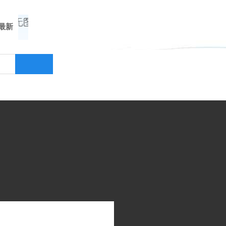
最新
客户