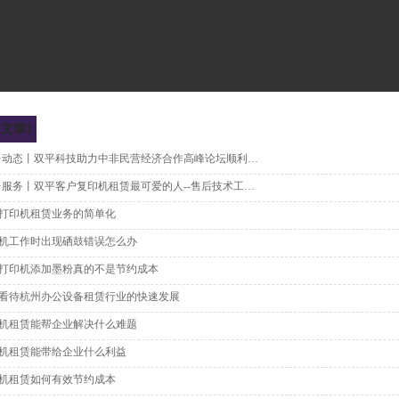
 文章1
双平·动态丨双平科技助力中非民营经济合作高峰论坛顺利进行
双平·服务丨双平客户复印机租赁最可爱的人--售后技术工程师
打印机租赁业务的简单化
机工作时出现硒鼓错误怎么办
打印机添加墨粉真的不是节约成本
看待杭州办公设备租赁行业的快速发展
机租赁能帮企业解决什么难题
机租赁能带给企业什么利益
机租赁如何有效节约成本