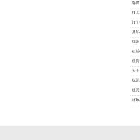
选择
打印
打印
复印
杭州
租赁
租赁
关于
杭州
租复
施乐